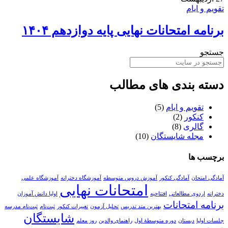
تقویم و ایام
برنامه امتحانات نهایی پایه دوازدهم ۱۴۰۴
جستجو
دسته بندی های مطالب
تقویم و ایام
(5)
کنکور
(2)
گالری
(8)
مجله شایستگان
(10)
برچسب ها
آمادگی امتحان
آمادگی کنکور
آموزش دروس متوسطه
آموزشگاه دخترانه
آموزشگاه علمی
امتحانات نهایی
دخترانه
اردوی مطالعاتی
افتتاحیه
اولیا دانش آموزان
برنامه امتحانات
بهترین متد تدریس
تحلیل آزمون
تغییرات کنکور
ثبت‌نام
ثبت‌نام مدرسه
شایستگان
جلسات اولیا
دبستان
دوره متوسطهٔ اول
راهنمای والدین
روز معلم