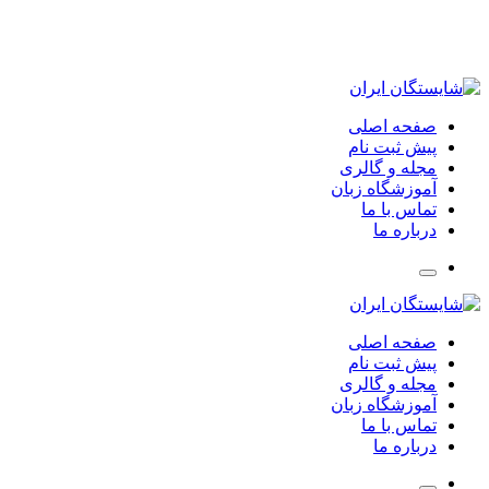
شهرک غرب، بلوار نورانی، پلاک ۱۸
آدرس:
info@shayesteganeiran.com
ایمیل:
021-88571092
تلفن تماس:
صفحه اصلی
پیش ثبت نام
مجله و گالری
آموزشگاه زبان
تماس با ما
درباره ما
صفحه اصلی
پیش ثبت نام
مجله و گالری
آموزشگاه زبان
تماس با ما
درباره ما