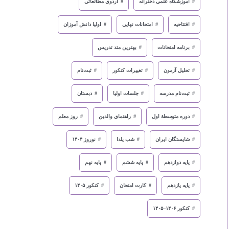
آموزشگاه علمی دخترانه
اردوی مطالعاتی
افتتاحیه
امتحانات نهایی
اولیا دانش آموزان
برنامه امتحانات
بهترین متد تدریس
تحلیل آزمون
تغییرات کنکور
ثبت‌نام
ثبت‌نام مدرسه
جلسات اولیا
دبستان
دوره متوسطهٔ اول
راهنمای والدین
روز معلم
شایستگان ایران
شب یلدا
نوروز ۱۴۰۴
پایه دوازدهم
پایه ششم
پایه نهم
پایه یازدهم
کارت امتحان
کنکور ۱۴۰۵
کنکور ۱۴۰۶–۱۴۰۵